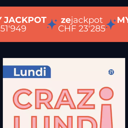
 JACKPOT
ze
jackpot
MY
1'949
CHF 23'285