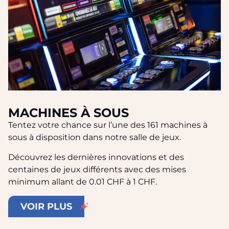
MACHINES À SOUS
Tentez votre chance sur l’une des 161 machines à
sous à disposition dans notre salle de jeux.
Découvrez les dernières innovations et des
centaines de jeux différents avec des mises
minimum allant de 0.01 CHF à 1 CHF.
VOIR PLUS