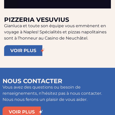
PIZZERIA VESUVIUS
Gianluca et toute son équipe vous emmènent en
voyage à Naples! Spécialités et pizzas napolitaines
sont à l’honneur au Casino de Neuchâtel.
VOIR PLUS
NOUS CONTACTER
Vous avez des questions ou besoin de
renseignements, n’hésitez pas à nous contacter.
Nous nous ferons un plaisir de vous aider.
VOIR PLUS