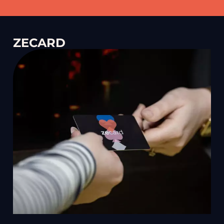
ZECARD