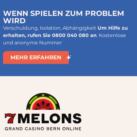
WENN SPIELEN ZUM PROBLEM
WIRD
Verschuldung, Isolation, Abhängigkeit
Um Hilfe zu
erhalten, rufen Sie 0800 040 080 an
. Kostenlose
und anonyme Nummer
MEHR ERFAHREN